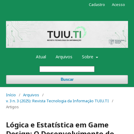
Cadastro
Acesso
Atual
Arquivos
Sobre
Buscar
Início
/
Arquivos
/
v. 3 n. 3 (2025): Revista Tecnologia da Informação TUIU.TI
/
Artigos
Lógica e Estatística em Game
Design: O Desenvolvimento do