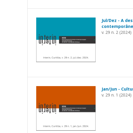
Jul/Dez - A de
contemporân
v. 29 n. 2 (2024)
Jan/Jun - Cult
v. 29 n. 1 (2024)