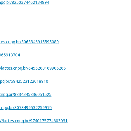
.cnpq.br/8250374462134894
attes.cnpq.br/3063346915595089
1065913704
//lattes.cnpq.br/6455260169905266
cnpq.br/5942523122018910
s.cnpq.br/8834345836051525
s.cnpq.br/8073499532259970
://lattes.cnpq.br/9740175774603031