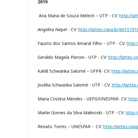
2019
Ana Maria de Souza Melech – UTP - CV:
http://l
Angelita Nepel - CV:
http://lattes.cnpq.br/661573
Fausto dos Santos Amaral Filho – UTP - CV:
http:
Geraldo Magela Pieroni - UTP - CV:
http://lattes.
Kahlil Schwanka Salomé – UFPR- CV:
http://latte
Josélia Schwanka Salomé - UTP - CV:
http://latte
Maria Cristina Mendes - UEPG/UNESPAR- CV:
http
Marlei Gomes da Silva Malinoski - UTP - CV:
http:
Renato Torres – UNESPAR - CV:
http://lattes.cn