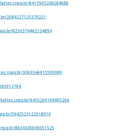
//lattes.cnpq.br/8415505208284688
pq.br/2084327125379221
.cnpq.br/8250374462134894
attes.cnpq.br/3063346915595089
1065913704
//lattes.cnpq.br/6455260169905266
cnpq.br/5942523122018910
s.cnpq.br/8834345836051525