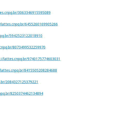
ttes.cnpq.br/3063346915595089
//lattes.cnpq.br/6455260169905266
cnpq.br/5942523122018910
s.cnpq.br/8073499532259970
p://lattes.cnpq.br/9740175774603031
//lattes.cnpq.br/8415505208284688
pq.br/2084327125379221
.cnpq.br/8250374462134894