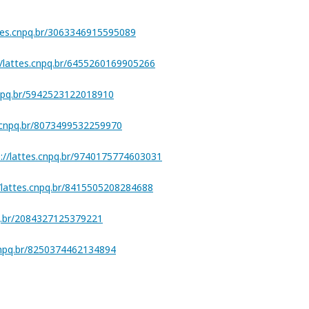
ttes.cnpq.br/3063346915595089
//lattes.cnpq.br/6455260169905266
cnpq.br/5942523122018910
s.cnpq.br/8073499532259970
p://lattes.cnpq.br/9740175774603031
//lattes.cnpq.br/8415505208284688
pq.br/2084327125379221
.cnpq.br/8250374462134894