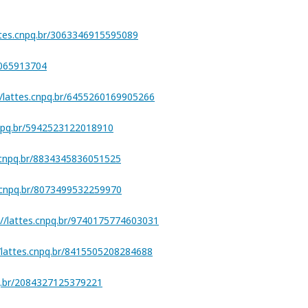
attes.cnpq.br/3063346915595089
1065913704
//lattes.cnpq.br/6455260169905266
cnpq.br/5942523122018910
s.cnpq.br/8834345836051525
s.cnpq.br/8073499532259970
://lattes.cnpq.br/9740175774603031
//lattes.cnpq.br/8415505208284688
pq.br/2084327125379221