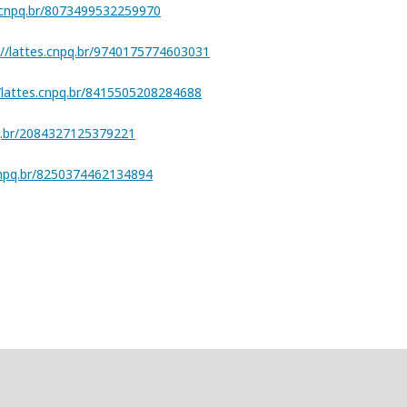
s.cnpq.br/8073499532259970
://lattes.cnpq.br/9740175774603031
//lattes.cnpq.br/8415505208284688
pq.br/2084327125379221
.cnpq.br/8250374462134894