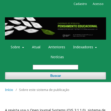
Cadastro
Acesso
Sobre
Atual
Anteriores
Indexadores
Notícias
Buscar
Início
/
Sobre este sistema de publicação
A revista usa o Open Journal Systems (OJS 3.1.1.0), sistema de