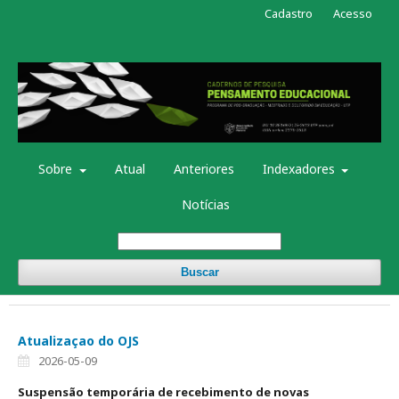
Cadastro
Acesso
Sobre
Atual
Anteriores
Indexadores
Notícias
Buscar
Atualizaçao do OJS
2026-05-09
Suspensão temporária de recebimento de novas