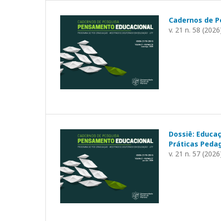
Cadernos de P
v. 21 n. 58 (2026
Dossiê: Educa
Práticas Peda
v. 21 n. 57 (2026