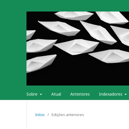
Sobre
Atual
Anteriores
Indexadores
Início
/
Edições anteriores