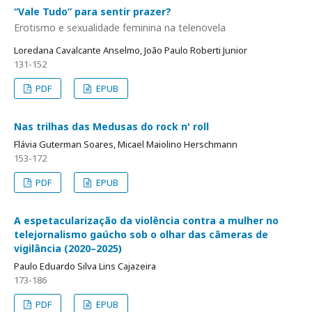
“Vale Tudo” para sentir prazer?
Erotismo e sexualidade feminina na telenovela
Loredana Cavalcante Anselmo, João Paulo Roberti Junior
131-152
PDF
EPUB
Nas trilhas das Medusas do rock n' roll
Flávia Guterman Soares, Micael Maiolino Herschmann
153-172
PDF
EPUB
A espetacularização da violência contra a mulher no
telejornalismo gaúcho sob o olhar das câmeras de
vigilância (2020–2025)
Paulo Eduardo Silva Lins Cajazeira
173-186
PDF
EPUB