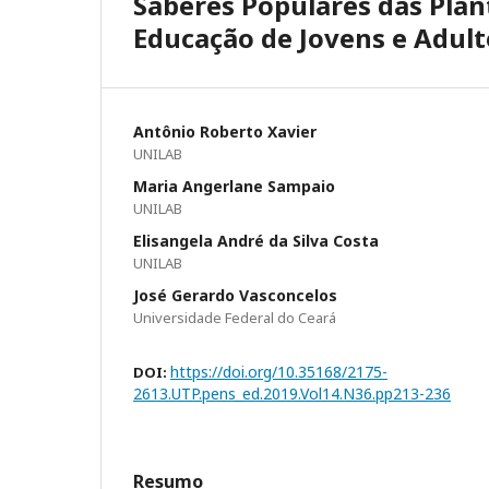
Saberes Populares das Plant
Educação de Jovens e Adult
Antônio Roberto Xavier
UNILAB
Maria Angerlane Sampaio
UNILAB
Elisangela André da Silva Costa
UNILAB
José Gerardo Vasconcelos
Universidade Federal do Ceará
https://doi.org/10.35168/2175-
DOI:
2613.UTP.pens_ed.2019.Vol14.N36.pp213-236
Resumo