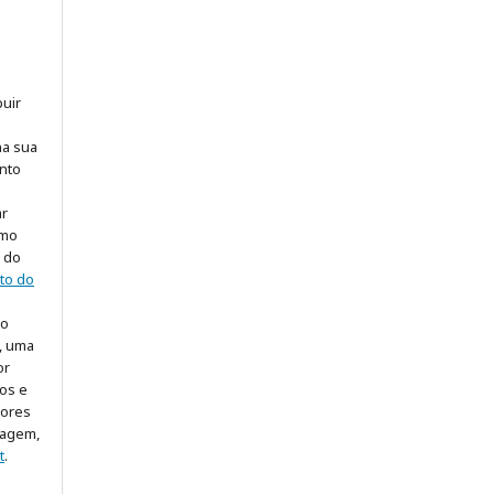
buir
na sua
nto
ar
omo
o do
ito do
so
, uma
or
gos e
iores
dagem,
t
.