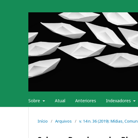
Sobre
Atual
Anteriores
Indexadores
Início
/
Arquivos
/
v. 14 n. 36 (2019): Mídias, Comu