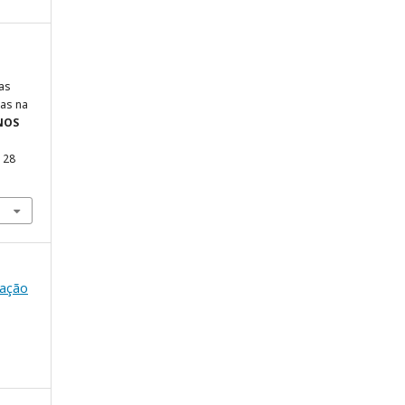
as
ias na
NOS
, 28
cação