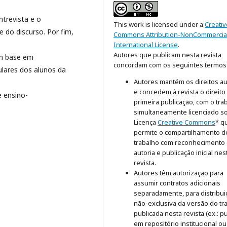
trevista e o
This work is licensed under a
Creativ
 do discurso. Por fim,
Commons Attribution-NonCommercial
International License
.
Autores que publicam nesta revista
m base em
concordam com os seguintes termos
ulares dos alunos da
Autores mantém os direitos au
e concedem à revista o direito
e ensino-
primeira publicação, com o tra
simultaneamente licenciado s
Licença
Creative Commons
* q
permite o compartilhamento d
trabalho com reconhecimento
autoria e publicação inicial nes
revista.
Autores têm autorização para
assumir contratos adicionais
separadamente, para distribui
não-exclusiva da versão do tr
publicada nesta revista (ex.: pu
em repositório institucional o