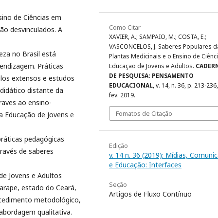
sino de Ciências em
Como Citar
são desvinculados. A
XAVIER, A.; SAMPAIO, M.; COSTA, E.;
VASCONCELOS, J. Saberes Populares d
za no Brasil está
Plantas Medicinais e o Ensino de Ciênc
endizagem. Práticas
Educação de Jovens e Adultos.
CADER
DE PESQUISA: PENSAMENTO
culos extensos e estudos
EDUCACIONAL
, v. 14, n. 36, p. 213-236
didático distante da
fev. 2019.
raves ao ensino-
Fomatos de Citação
na Educação de Jovens e
práticas pedagógicas
Edição
través de saberes
v. 14 n. 36 (2019): Mídias, Comuni
e Educação: Interfaces
de Jovens e Adultos
Seção
arape, estado do Ceará,
Artigos de Fluxo Contínuo
ocedimento metodológico,
abordagem qualitativa.