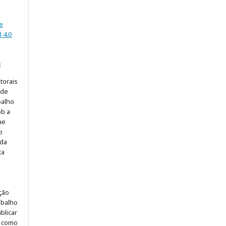
e
 4.0
:
torais
 de
balho
ob a
ue
o
 da
ta
ção
abalho
blicar
u como