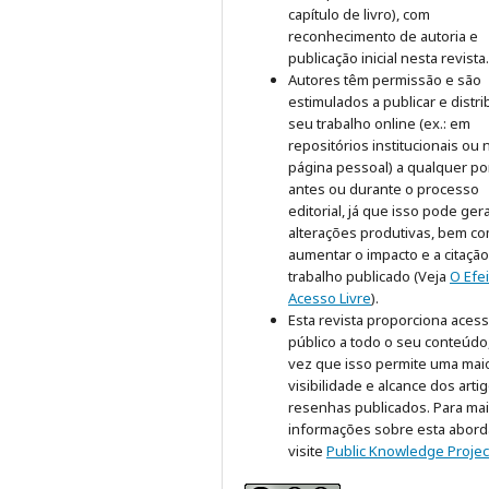
capítulo de livro), com
reconhecimento de autoria e
publicação inicial nesta revista.
Autores têm permissão e são
estimulados a publicar e distri
seu trabalho online (ex.: em
repositórios institucionais ou 
página pessoal) a qualquer po
antes ou durante o processo
editorial, já que isso pode ger
alterações produtivas, bem c
aumentar o impacto e a citaçã
trabalho publicado (Veja
O Efe
Acesso Livre
).
Esta revista proporciona aces
público a todo o seu conteúdo
vez que isso permite uma mai
visibilidade e alcance dos arti
resenhas publicados. Para ma
informações sobre esta abor
visite
Public Knowledge Projec